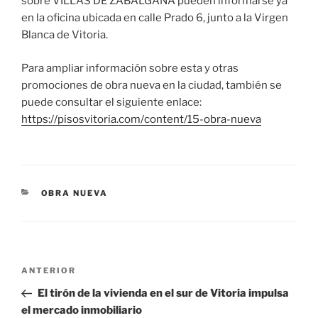
sobre VILLAS DE ZABALGANA pueden informarse ya
en la oficina ubicada en calle Prado 6, junto a la Virgen
Blanca de Vitoria.
Para ampliar información sobre esta y otras
promociones de obra nueva en la ciudad, también se
puede consultar el siguiente enlace:
https://pisosvitoria.com/content/15-obra-nueva
CATEGORÍAS
OBRA NUEVA
Navegación
Entrada
ANTERIOR
de
anterior:
El tirón de la vivienda en el sur de Vitoria impulsa
entradas
el mercado inmobiliario